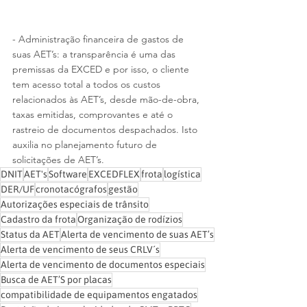
- Administração financeira de gastos de 
suas AET’s: a transparência é uma das 
premissas da EXCED e por isso, o cliente 
tem acesso total a todos os custos 
relacionados às AET’s, desde mão-de-obra, 
taxas emitidas, comprovantes e até o 
rastreio de documentos despachados. Isto 
auxilia no planejamento futuro de 
solicitações de AET’s.
DNIT
AET's
Software
EXCEDFLEX
frota
logística
DER/UF
cronotacógrafos
gestão
Autorizações especiais de trânsito
Cadastro da frota
Organização de rodízios
Status da AET
Alerta de vencimento de suas AET’s
Alerta de vencimento de seus CRLV´s
Alerta de vencimento de documentos especiais
Busca de AET’S por placas
compatibilidade de equipamentos engatados