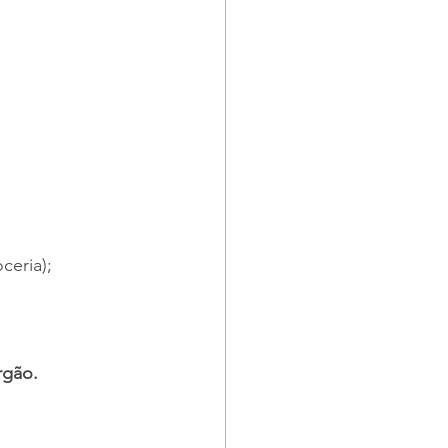
ceria);
rgão.