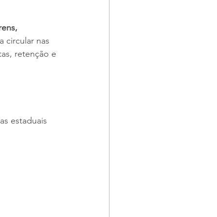
rens, 
 circular nas 
tas, retenção e 
as estaduais 