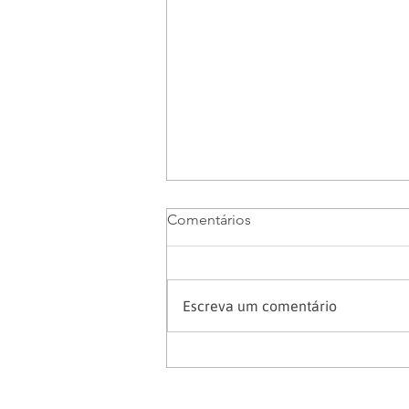
Comentários
Escreva um comentário
AET DER-PR: Tudo o que
você precisa saber para
Transportar no Paraná com