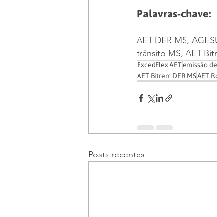
Palavras-chave:
AET DER MS, AGESUL
trânsito MS, AET B
ExcedFlex AET
emissão de
AET Bitrem DER MS
AET R
Posts recentes