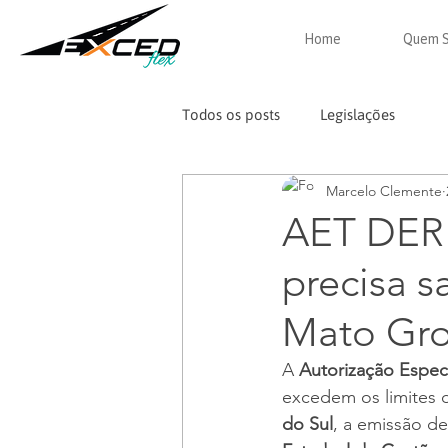
Home
Quem 
Todos os posts
Legislações
Marcelo Clemente
AET DER 
precisa s
Mato Gro
A 
Autorização Especi
excedem os limites
do Sul
, a emissão de