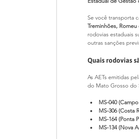
Estadual de Gestão
Se você transporta 
Treminhões, Romeu e
rodovias estaduais su
outras sanções previs
Quais rodovias 
As AETs emitidas pe
do Mato Grosso do 
MS-040 (Campo 
MS-306 (Costa R
MS-164 (Ponta Po
MS-134 (Nova An