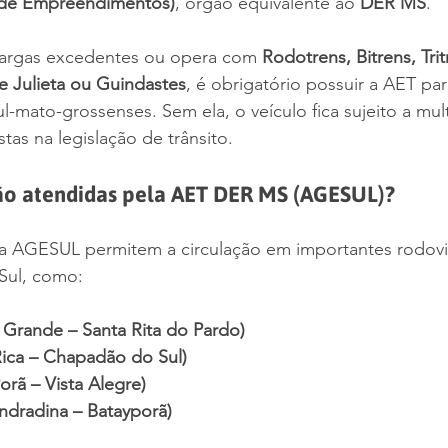
 de Empreendimentos)
, órgão equivalente ao 
DER MS
.
cargas excedentes ou opera com 
Rodotrens, Bitrens, Trit
 Julieta ou Guindastes
, é obrigatório possuir a AET para
l-mato-grossenses. Sem ela, o veículo fica sujeito a mul
tas na legislação de trânsito.
são atendidas pela AET DER MS (AGESUL)?
la AGESUL permitem a circulação em importantes rodovi
Sul, como:
Grande – Santa Rita do Pardo)
ica – Chapadão do Sul)
rã – Vista Alegre)
dradina – Batayporã)