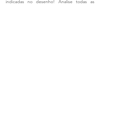
indicadas no desenho! Analise todas as 
vistas, e analise as tabelas informativas do 
próprio desenho!