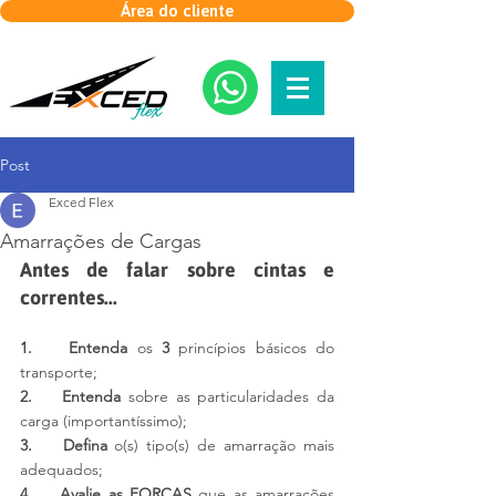
Área do cliente
Post
Exced Flex
Amarrações de Cargas
Antes de falar sobre cintas e 
correntes...
1.    Entenda 
os 
3
 princípios básicos do 
transporte;
2.    Entenda 
sobre as particularidades da 
carga (importantíssimo);
3.    Defina 
o(s) tipo(s) de amarração mais 
adequados;
4.    Avalie as FORÇAS 
que as amarrações 