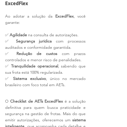
ExcedFlex
Ao adotar a solução da 
ExcedFlex
, você 
garante:
✅ 
Agilidade
 na consulta de autorizações.
✅ 
Segurança jurídica
 com processos 
auditados e conformidade garantida.
✅ 
Redução de custos
 com prazos 
controlados e menor risco de penalidades.
✅ 
Tranquilidade operacional
, sabendo que 
sua frota está 100% regularizada.
✅ 
Sistema exclusivo
, único no mercado 
brasileiro com foco total em AETs.
O 
Checklist de AETs ExcedFlex
 é a solução 
definitiva para quem busca praticidade e 
segurança na gestão de frotas. Mais do que 
emitir autorizações, oferecemos um 
sistema 
inteligente
, que acompanha cada detalhe e 