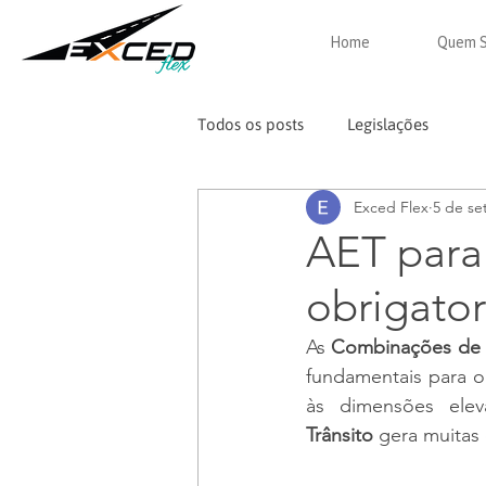
Home
Quem 
Todos os posts
Legislações
Exced Flex
5 de se
AET para
obrigato
As 
Combinações de T
fundamentais para o
às dimensões ele
Trânsito
 gera muitas