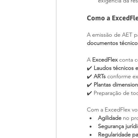
exigência da re
Como a ExcedFle
documentos técnicos
A 
ExcedFlex
 conta 
✔️ 
Laudos técnicos e
✔️ 
ARTs
 conforme ex
✔️ 
Plantas dimension
✔️ Preparação de to
Com a ExcedFlex vo
Agilidade
 no pr
Segurança jurídi
Regularidade par