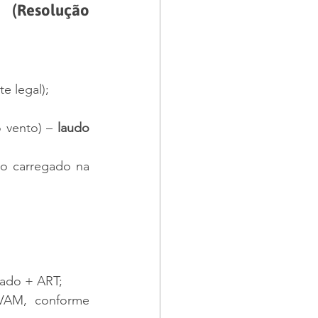
(Resolução 
e legal);
 vento) – 
laudo 
o carregado na 
tado + ART;
AM, conforme 