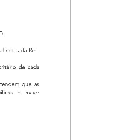
).
limites da Res. 
critério de cada 
ntendem que as 
ficas
 e maior 