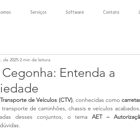
Somos
Serviços
Software
Contato
t. de 2025
2 min de leitura
 Cegonha: Entenda a
riedade
ransporte de Veículos (CTV)
, conhecidas como 
carret
 transporte de caminhões, chassis e veículos acabados.
vadas desses conjuntos, o tema 
AET – Autorizaçã
 dúvidas.