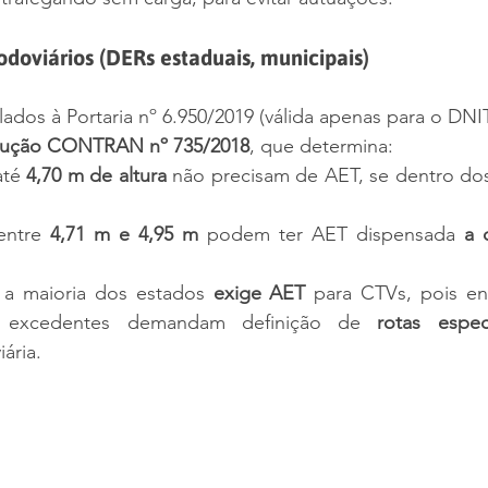
doviários (DERs estaduais, municipais)
ados à Portaria nº 6.950/2019 (válida apenas para o DNIT
lução CONTRAN nº 735/2018
, que determina:
té 
4,70 m de altura
 não precisam de AET, se dentro dos 
ntre 
4,71 m e 4,95 m
 podem ter AET dispensada 
a 
 a maioria dos estados 
exige AET
 para CTVs, pois e
 excedentes demandam definição de 
rotas especí
ária.