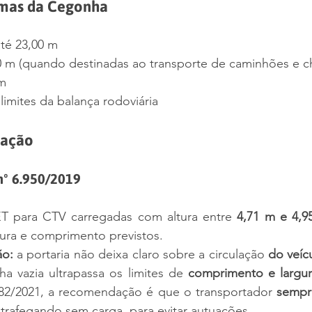
mas da Cegonha
até 23,00 m
00 m (quando destinadas ao transporte de caminhões e ch
 m
limites da balança rodoviária
lação
nº 6.950/2019
T para CTV carregadas com altura entre 
4,71 m e 4,9
gura e comprimento previstos.
ão:
 a portaria não deixa claro sobre a circulação 
do veíc
ha vazia ultrapassa os limites de 
comprimento e largur
/2021, a recomendação é que o transportador 
sempr
afegando sem carga, para evitar autuações.