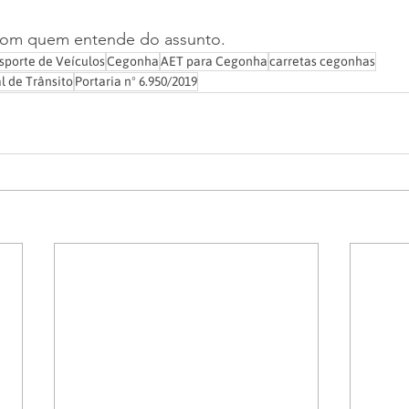
 com quem entende do assunto.
porte de Veículos
Cegonha
AET para Cegonha
carretas cegonhas
l de Trânsito
Portaria nº 6.950/2019