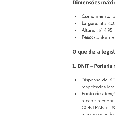
Dimensões máxi
Comprimento:
 
Largura:
 até 3,
Altura:
 até 4,95
Peso:
 conforme 
O que diz a legis
1. 
DNIT – Portaria 
Dispensa de AE
respeitados lar
Ponto de atenç
a carreta cegon
CONTRAN nº 882
mesmo quando tr