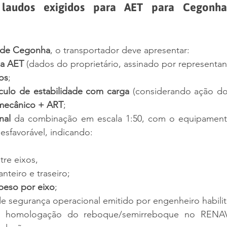
laudos exigidos para AET para Cegonha 
 de Cegonha
, o transportador deve apresentar:
da AET
 (dados do proprietário, assinado por representant
os
;
culo de estabilidade com carga
 (considerando ação do
mecânico + ART
;
nal
 da combinação em escala 1:50, com o equipament
esfavorável, indicando:
tre eixos,
nteiro e traseiro;
 peso por eixo
;
de segurança operacional emitido por engenheiro habili
a homologação do reboque/semirreboque no RENAV