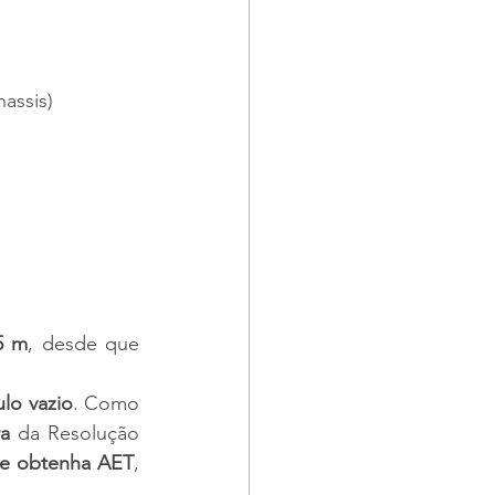
assis)
5 m
, desde que 
ulo vazio
. Como 
a
 da Resolução 
e obtenha AET
, 