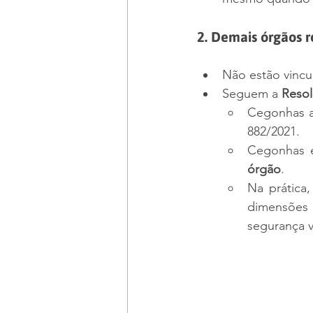
2. 
Demais órgãos ro
Não estão vincul
Seguem a 
Reso
Cegonhas a
882/2021.
Cegonhas e
órgão
.
Na prática,
dimensões
segurança vi