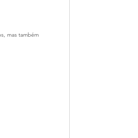
A emissão de AET para cegonha envolve não apenas protocolos burocráticos, mas também 