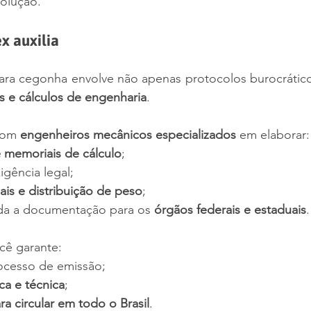
solução.
x auxilia
 e cálculos de engenharia
.
com 
engenheiros mecânicos especializados
 em elaborar:
 memoriais de cálculo
;
igência legal;
ais e distribuição de peso
;
da a documentação para os 
órgãos federais e estaduais
.
cê garante:
ocesso de emissão;
ca e técnica
;
a circular em todo o Brasil
.