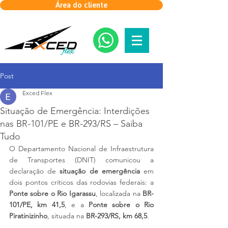
Área do cliente
Post
Exced Flex
Situação de Emergência: Interdições
nas BR-101/PE e BR-293/RS – Saiba
Tudo
O Departamento Nacional de Infraestrutura 
de Transportes (DNIT) comunicou a 
declaração de 
situação de emergência
 em 
dois pontos críticos das rodovias federais: a 
Ponte sobre o Rio Igarassu
, localizada na 
BR-
101/PE, km 41,5
, e a 
Ponte sobre o Rio 
Piratinizinho
, situada na 
BR-293/RS, km 68,5
.