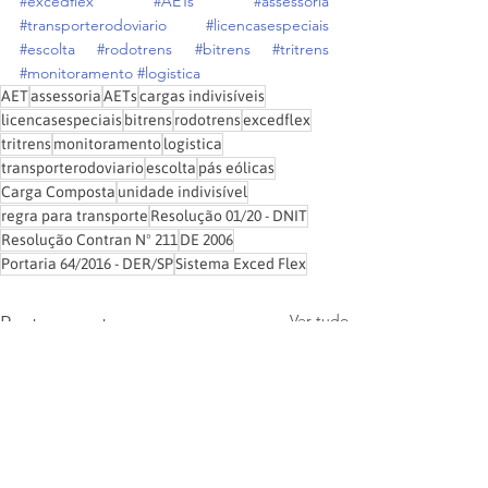
#excedflex
#AETs
#assessoria
#transporterodoviario
#licencasespeciais
#escolta
#rodotrens
#bitrens
#tritrens
#monitoramento
#logistica
AET
assessoria
AETs
cargas indivisíveis
licencasespeciais
bitrens
rodotrens
excedflex
tritrens
monitoramento
logistica
transporterodoviario
escolta
pás eólicas
Carga Composta
unidade indivisível
regra para transporte
Resolução 01/20 - DNIT
Resolução Contran Nº 211
DE 2006
Portaria 64/2016 - DER/SP
Sistema Exced Flex
Ver tudo
Posts recentes