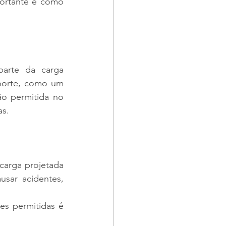
ortante e como 
arte da carga 
sporte, como um 
 permitida no 
as.
arga projetada 
sar acidentes, 
s permitidas é 