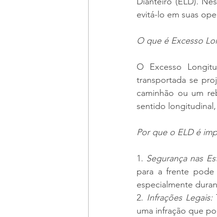
Dianteiro (ELD). Ne
evitá-lo em suas ope
O que é Excesso Lon
O Excesso Longitu
transportada se pro
caminhão ou um reb
sentido longitudina
Por que o ELD é imp
1. 
Segurança nas Est
para a frente pode 
especialmente duran
2. 
Infrações Legais:
 
uma infração que pod