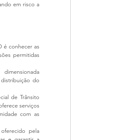
ando em risco a 
D é conhecer as 
ões permitidas 
 dimensionada 
istribuição do 
al de Trânsito 
ferece serviços 
rmidade com as 
oferecido pela 
s e garantir a 