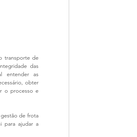
 transporte de 
ntegridade das 
l entender as 
essário, obter 
r o processo e 
estão de frota 
 para ajudar a 