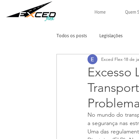
Home
Quem 
Todos os posts
Legislações
Exced Flex
18 de j
Excesso 
Transport
Problem
No mundo do transpo
a segurança nas estr
Uma das regulamenta