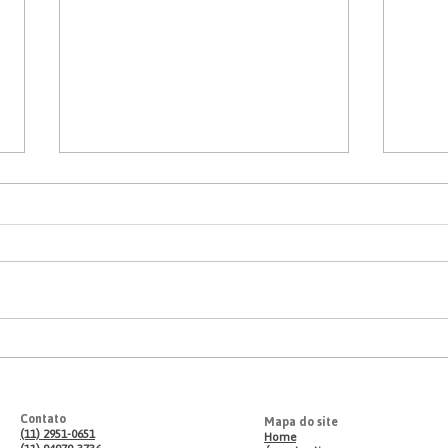
O que é Excesso de
Otim
Dimensões?
AETs
Contato
Mapa do site
(11) 2951-0651
Home