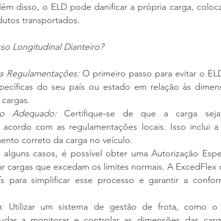
lém disso, o ELD pode danificar a própria carga, coloc
dutos transportados.
so Longitudinal Dianteiro?
s Regulamentações:
 O primeiro passo para evitar o EL
ecíficas do seu país ou estado em relação às dimens
 cargas.
to Adequado:
 Certifique-se de que a carga seja
cordo com as regulamentações locais. Isso inclui a d
ento correto da carga no veículo.
 alguns casos, é possível obter uma Autorização Especi
ar cargas que excedam os limites normais. A ExcedFlex o
 para simplificar esse processo e garantir a confo
:
 Utilizar um sistema de gestão de frota, como o 
udar a monitorar e controlar as dimensões das carga