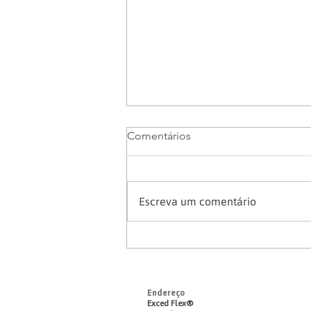
Comentários
Escreva um comentário
O que é Excesso Lateral
Direito ou Excesso Lateral
Esquerdo?
Endereço
Exced Flex
®