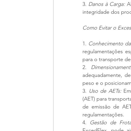
3. 
Danos à Carga:
 A
integridade dos pro
Como Evitar o Exces
1. 
Conhecimento da
regulamentações esp
para o transporte de
2. 
Dimensionamen
adequadamente, de a
peso e o posicionam
3. 
Uso de AETs:
 Em
(AET) para transport
de emissão de AETs
regulamentações.
4. 
Gestão de Frota
ExcedFlex, pode aj