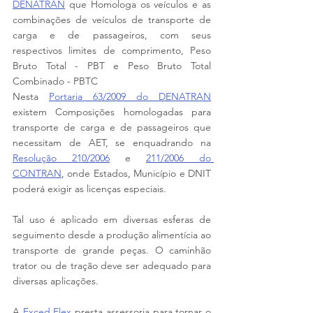
DENATRAN
 que Homologa os veículos e as 
combinações de veículos de transporte de 
carga e de passageiros, com seus 
respectivos limites de comprimento, Peso 
Bruto Total - PBT e Peso Bruto Total 
Combinado - PBTC
Nesta 
Portaria 63/2009 do DENATRAN
existem Composições homologadas para 
transporte de carga e de passageiros que 
necessitam de AET, se enquadrando na 
Resolução 210/2006
 e 
211/2006 do 
CONTRAN
, onde Estados, Município e DNIT 
poderá exigir as licenças especiais.
Tal uso é aplicado em diversas esferas de 
seguimento desde a produção alimentícia ao 
transporte de grande peças. O caminhão 
trator ou de tração deve ser adequado para 
diversas aplicações.
A 
Exced Flex
 presta assessoria para tornar o 