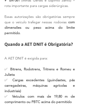
✔ 
BR-381
 (Minas Gerais e Espírito Santo) – 
rota importante para cargas siderúrgicas.
Essas autorizações são obrigatórias sempre 
que o veículo trafegar nessas rodovias 
com 
dimensões ou peso acima do limite 
permitido
.
Quando a AET DNIT é Obrigatória?
A AET DNIT é exigida para:
✅ 
Bitrens, Rodotrens, Tritrens e Romeu e 
Julieta
✅ 
Cargas excedentes (guindastes, pás 
carregadeiras, máquinas agrícolas e 
industriais)
✅ 
Veículos com mais de 19,80 m de 
comprimento ou PBTC acima do permitido