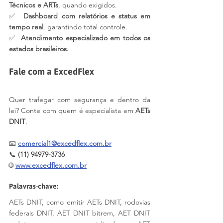
Técnicos e ARTs
, quando exigidos.
✅  
Dashboard com relatórios e status em 
tempo real
, garantindo total controle.
✅  
Atendimento especializado em todos os 
estados brasileiros.
Fale com a ExcedFlex
Quer trafegar com segurança e dentro da 
lei? Conte com quem é especialista em 
AETs 
DNIT
.
📧 
comercial1@excedflex.com.br
📞 
(11) 94979-3736
🌐 
www.excedflex.com.br
Palavras-chave:
AETs DNIT, como emitir AETs DNIT, rodovias 
federais DNIT, AET DNIT bitrem, AET DNIT 