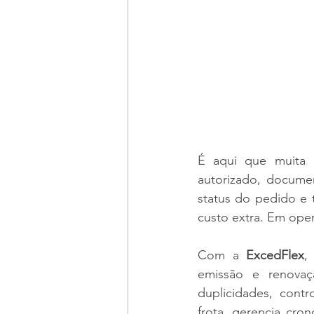
É aqui que muita 
autorizado, documen
status do pedido e t
custo extra. Em oper
Com a 
ExcedFlex
,
emissão e renovaç
duplicidades, cont
frota, gerencia cron