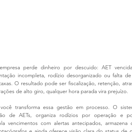
empresa perde dinheiro por descuido: AET vencida,
tação incompleta, rodízio desorganizado ou falta de 
axas. O resultado pode ser fiscalização, retenção, atra
ações de alto giro, qualquer hora parada vira prejuízo.
 você transforma essa gestão em processo. O sistem
ão de AETs, organiza rodízios por operação e por
rola vencimentos com alertas antecipados, armazena
otacógrafos e ainda oferece visão clara do status de ca