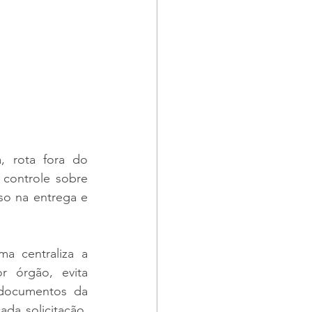
 rota fora do 
controle sobre 
so na entrega e 
a centraliza a 
 órgão, evita 
 documentos da 
da solicitação, 