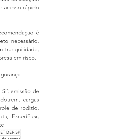
e acesso rápido 
ecomendação é 
to necessário, 
tranquilidade, 
presa em risco.
egurança. 
SP, emissão de 
otrem, cargas 
ole de rodízio, 
ta, ExcedFlex, 
te
ET DER SP