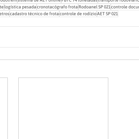
rodotrem
sistema de AET online
PBTC 74 toneladas
transporte rodoviári
te
logística pesada
cronotacógrafo frota
Rodoanel SP 021
controle docu
etros
cadastro técnico de frota
controle de rodízio
AET SP 021