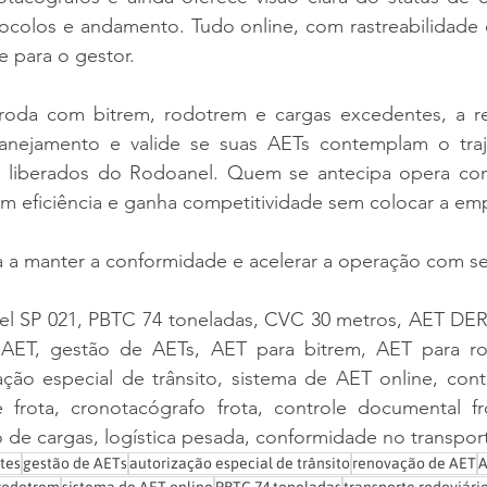
tocolos e andamento. Tudo online, com rastreabilidade 
e para o gestor.
roda com bitrem, rodotrem e cargas excedentes, a r
lanejamento e valide se suas AETs contemplam o traje
s liberados do Rodoanel. Quem se antecipa opera com 
om eficiência e ganha competitividade sem colocar a em
a a manter a conformidade e acelerar a operação com s
l SP 021, PBTC 74 toneladas, CVC 30 metros, AET DER 
AET, gestão de AETs, AET para bitrem, AET para rod
ção especial de trânsito, sistema de AET online, contr
 frota, cronotacógrafo frota, controle documental fro
o de cargas, logística pesada, conformidade no transpor
tes
gestão de AETs
autorização especial de trânsito
renovação de AET
A