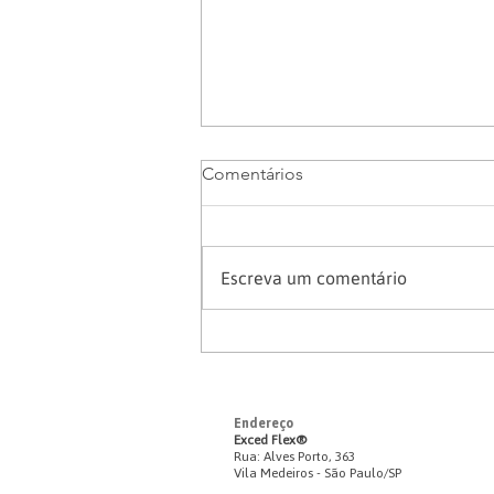
Comentários
Escreva um comentário
Atualização no DER-MG
altera limite de rodízio para
50 placas no Rodotrem e
Bitrem
Endereço
Exced Flex
®
Rua: Alves Porto, 363
Vila Medeiros - São Paulo/SP