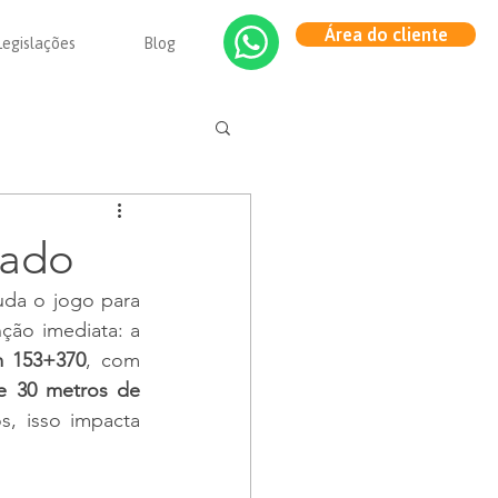
Área do cliente
Legislações
Blog
rado
da o jogo para 
quem vive de transporte pesado. E a atualização mais recente merece atenção imediata: a 
 153+370
, com 
e 30 metros de 
, isso impacta 