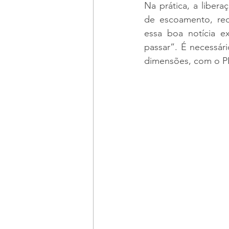
Na prática, a libera
de escoamento, red
essa boa notícia e
passar”. É necessár
dimensões, com o PB