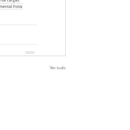
o de cargas
mental frota
Ver tudo