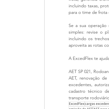
incluindo taxas, pro
para o time de frota 
Se a sua operação 
simples: revise o p
incluindo os trecho
aproveita as rotas c
A ExcedFlex te ajud
AET SP 021, Rodoane
AET, renovação de 
excedentes, autoriza
cadastro técnico de
transporte rodoviári
ExcedFlex
cargas exceden