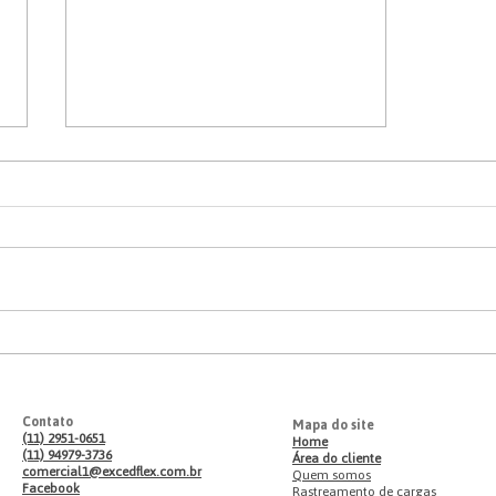
Restrição de PBTC na SP-055:
novas regras entre Guarujá,
Praia Grande e Pedro Barros
Contato
Mapa do site
(11) 2951-0651
Home
(11) 94979-3736
​Área do cliente
comercial1@excedflex.com.br
Quem somos
Facebook
Rastreamento de cargas